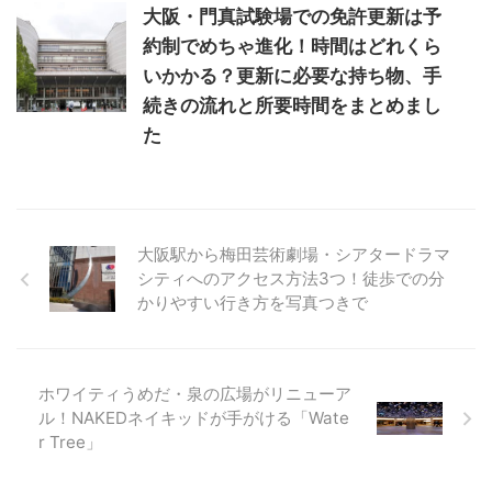
大阪・門真試験場での免許更新は予
約制でめちゃ進化！時間はどれくら
いかかる？更新に必要な持ち物、手
続きの流れと所要時間をまとめまし
た
大阪駅から梅田芸術劇場・シアタードラマ
シティへのアクセス方法3つ！徒歩での分
かりやすい行き方を写真つきで
ホワイティうめだ・泉の広場がリニューア
ル！NAKEDネイキッドが手がける「Wate
r Tree」