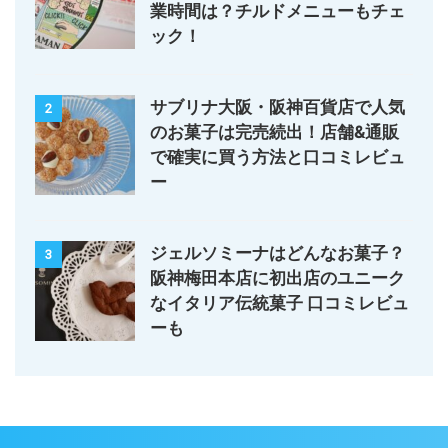
業時間は？チルドメニューもチェ
ック！
サブリナ大阪・阪神百貨店で人気
2
のお菓子は完売続出！店舗&通販
で確実に買う方法と口コミレビュ
ー
ジェルソミーナはどんなお菓子？
3
阪神梅田本店に初出店のユニーク
なイタリア伝統菓子 口コミレビュ
ーも