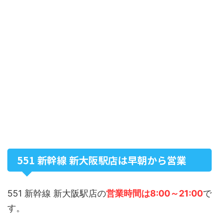
551 新幹線 新大阪駅店は早朝から営業
551 新幹線 新大阪駅店の
営業時間は8:00～21:00
で
す。