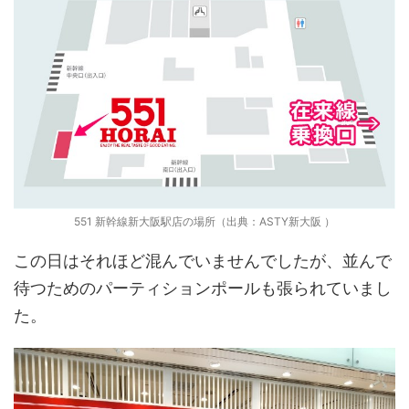
551 新幹線新大阪駅店の場所（出典：ASTY新大阪 ）
この日はそれほど混んでいませんでしたが、並んで
待つためのパーティションポールも張られていまし
た。