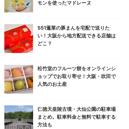
モンを使ったマドレーヌ
551蓬莱の豚まんを宅配で送りた
い！大阪から地方配送できる店舗は
どこ？
松竹堂のフルーツ餅をオンラインシ
ョップでお取り寄せ！大阪・吹田で
人気のお土産
仁徳天皇陵古墳・大仙公園の駐車場
まとめ。駐車料金と無料で駐車する
方法も