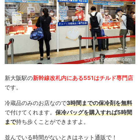
新大阪駅の
新幹線改札内にある551はチルド専門店
です。
冷蔵品のみのお店なので
3時間までの保冷剤を無料
で付けてくれます。
保冷バッグを購入すれば5時間
まで
持ち歩くことができますよ。
並んでいる時間がないときはネット通販で！