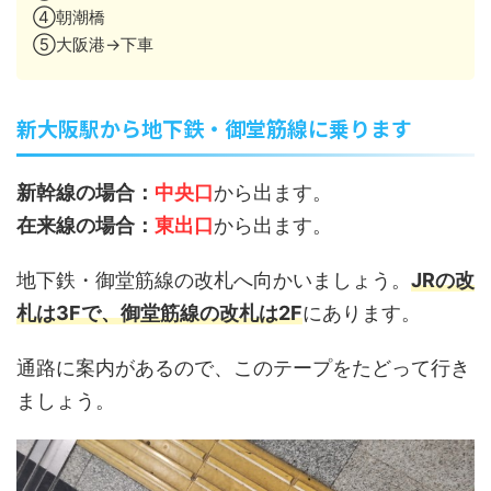
④朝潮橋
⑤大阪港→下車
新大阪駅から地下鉄・御堂筋線に乗ります
新幹線の場合：
中央口
から出ます。
在来線の場合：
東出口
から出ます。
地下鉄・御堂筋線の改札へ向かいましょう。
JRの改
札は3Fで、御堂筋線の改札は2F
にあります。
通路に案内があるので、このテープをたどって行き
ましょう。