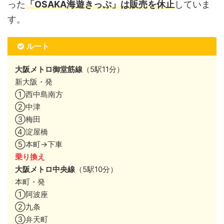
った
「OSAKA海遊きっぷ」は販売を休止
していま
す。
ルート
大阪メトロ御堂筋線
（5駅11分）
新大阪・発
①西中島南方
②中津
③梅田
④淀屋橋
⑤本町→下車
乗り換え
大阪メトロ中央線
（5駅10分）
本町・発
①阿波座
②九条
③弁天町