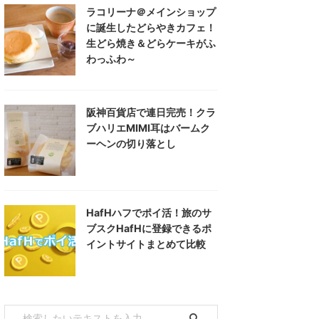
ラコリーナ＠メインショップ
に誕生したどらやきカフェ！
生どら焼き＆どらケーキがふ
わっふわ～
阪神百貨店で連日完売！クラ
ブハリエMIMI耳はバームク
ーヘンの切り落とし
HafHハフでポイ活！旅のサ
ブスクHafHに登録できるポ
イントサイトまとめて比較