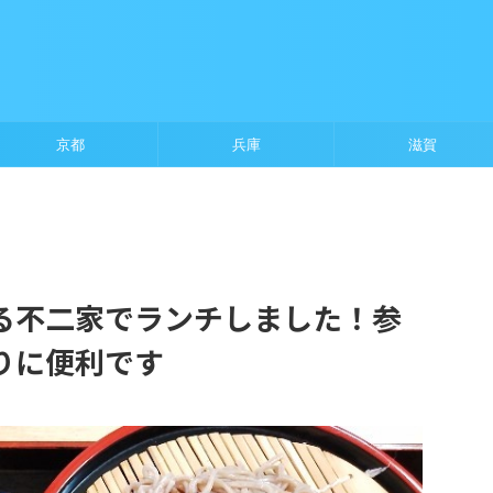
京都
兵庫
滋賀
る不二家でランチしました！参
りに便利です