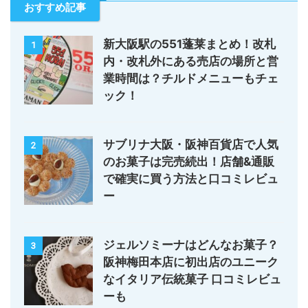
おすすめ記事
新大阪駅の551蓬莱まとめ！改札
1
内・改札外にある売店の場所と営
業時間は？チルドメニューもチェ
ック！
サブリナ大阪・阪神百貨店で人気
2
のお菓子は完売続出！店舗&通販
で確実に買う方法と口コミレビュ
ー
ジェルソミーナはどんなお菓子？
3
阪神梅田本店に初出店のユニーク
なイタリア伝統菓子 口コミレビュ
ーも