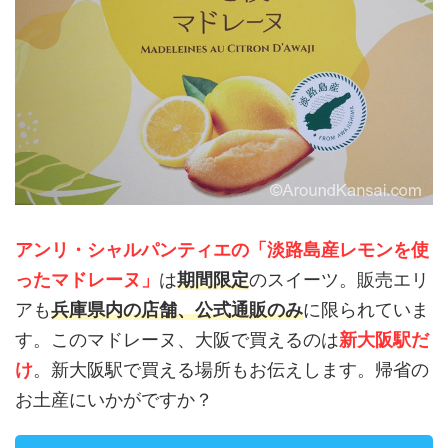
アンリ・シャルパンティエの「淡路島産レモンを使
ったマドレーヌ」
は
期間限定
のスイーツ。販売エリ
アも
兵庫県内の店舗、公式通販のみ
に限られていま
す。このマドレーヌ、大阪で買えるのは
新大阪駅だ
け
。新大阪駅で買える場所もお伝えします。帰省の
お土産にいかがですか？