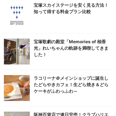
宝塚スカイステージを安く見る方法！
知って得する料金プラン比較
宝塚歌劇の殿堂「Memories of 柚香
光」れいちゃんの軌跡を満喫してきま
した！
ラコリーナ＠メインショップに誕生し
たどらやきカフェ！生どら焼き＆どら
ケーキがふわっふわ～
阪神百貨店で連日完売！クラブハリエ