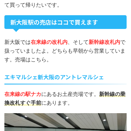
て買って帰りたいです。
新大阪駅の売店はココで買えます
新大阪では
在来線の改札内
、そして
新幹線改札内
で
扱っていましたよ。どちらも早朝から営業していま
す。売場はこちら。
エキマルシェ新大阪のアントレマルシェ
在来線の駅ナカ
にあるお土産売場です。
新幹線の乗
換改札すぐ手前
にあります。