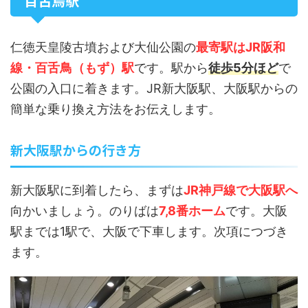
百舌鳥駅
仁徳天皇陵古墳および大仙公園の
最寄駅はJR阪和
線・百舌鳥（もず）駅
です。駅から
徒歩5分ほど
で
公園の入口に着きます。JR新大阪駅、大阪駅からの
簡単な乗り換え方法をお伝えします。
新大阪駅からの行き方
新大阪駅に到着したら、まずは
JR神戸線で大阪駅へ
向かいましょう。のりばは
7,8番ホーム
です。大阪
駅までは1駅で、大阪で下車します。次項につづき
ます。