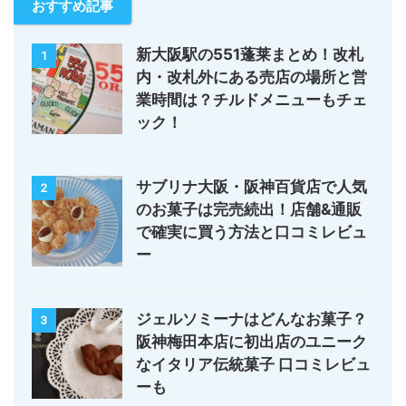
おすすめ記事
新大阪駅の551蓬莱まとめ！改札
1
内・改札外にある売店の場所と営
業時間は？チルドメニューもチェ
ック！
サブリナ大阪・阪神百貨店で人気
2
のお菓子は完売続出！店舗&通販
で確実に買う方法と口コミレビュ
ー
ジェルソミーナはどんなお菓子？
3
阪神梅田本店に初出店のユニーク
なイタリア伝統菓子 口コミレビュ
ーも