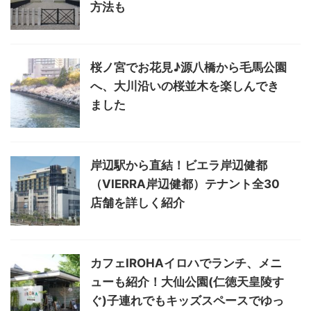
方法も
桜ノ宮でお花見♪源八橋から毛馬公園
へ、大川沿いの桜並木を楽しんでき
ました
岸辺駅から直結！ビエラ岸辺健都
（VIERRA岸辺健都）テナント全30
店舗を詳しく紹介
カフェIROHAイロハでランチ、メニ
ューも紹介！大仙公園(仁徳天皇陵す
ぐ)子連れでもキッズスペースでゆっ