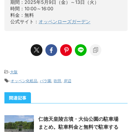
期間：2025年5月9日（金）～13日（火）
時間：10:00～16:00
料金：無料
公式サイト：
オッペンローズガーデン
-
大阪
-
オッペン化粧品
,
バラ園
,
吹田
,
岸辺
関連記事
仁徳天皇陵古墳・大仙公園の駐車場
まとめ。駐車料金と無料で駐車する