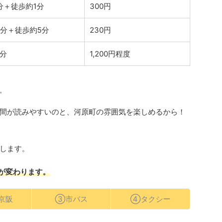
分＋徒歩約1分
300円
4分＋徒歩約5分
230円
0分
1,200円程度
。
間が読みやすいのと、河原町の雰囲気を楽しめるから！
します。
が変わります。
京阪
③市バス
④タクシー