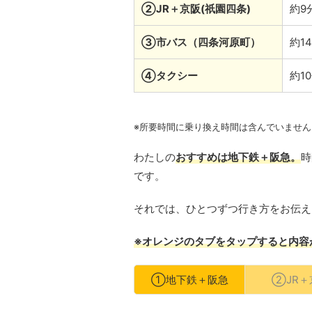
②JR＋京阪(祇園四条)
約9
③市バス（四条河原町）
約1
④タクシー
約1
※所要時間に乗り換え時間は含んでいません
わたしの
おすすめは地下鉄＋阪急。
時
です。
それでは、ひとつずつ行き方をお伝え
※オレンジのタブをタップすると内容
①地下鉄＋阪急
②JR＋