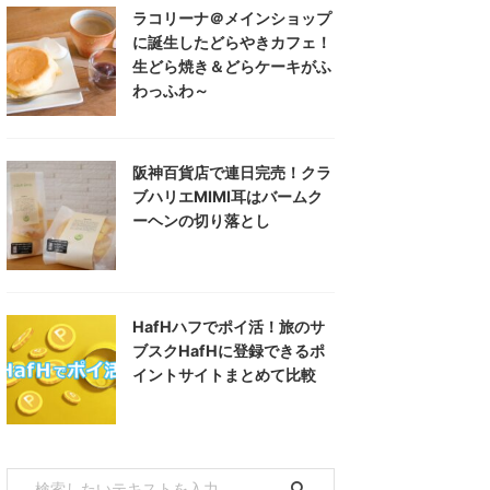
ラコリーナ＠メインショップ
に誕生したどらやきカフェ！
生どら焼き＆どらケーキがふ
わっふわ～
阪神百貨店で連日完売！クラ
ブハリエMIMI耳はバームク
ーヘンの切り落とし
HafHハフでポイ活！旅のサ
ブスクHafHに登録できるポ
イントサイトまとめて比較