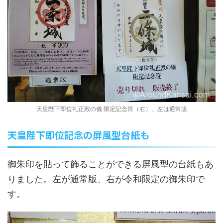
天皇陛下即位礼正殿の儀 限定記念符（右）、左は通常版
天皇陛下即位記念の屏風型台紙も
御朱印を貼って飾ることができる屏風型の台紙もあ
りました。左が通常版、右が令和限定の御朱印で
す。