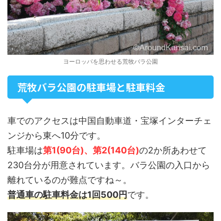
ヨーロッパを思わせる荒牧バラ公園
荒牧バラ公園の駐車場と駐車料金
車でのアクセスは中国自動車道・宝塚インターチェ
ンジから東へ10分です。
駐車場は
第1(90台)、第2(140台)
の2か所あわせて
230台分が用意されています。バラ公園の入口から
離れているのが難点ですね～。
普通車の駐車料金は1回500円
です。