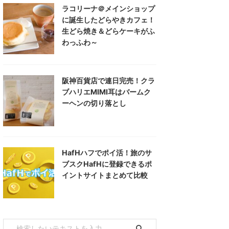
ラコリーナ＠メインショップ
に誕生したどらやきカフェ！
生どら焼き＆どらケーキがふ
わっふわ～
阪神百貨店で連日完売！クラ
ブハリエMIMI耳はバームク
ーヘンの切り落とし
HafHハフでポイ活！旅のサ
ブスクHafHに登録できるポ
イントサイトまとめて比較