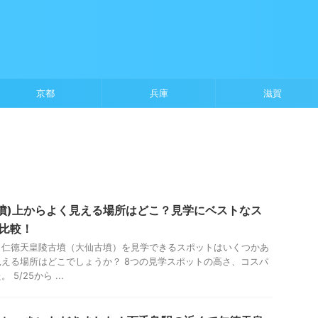
京都
兵庫
滋賀
墳)上からよく見える場所はどこ？見学にベストなス
比較！
、仁徳天皇陵古墳（大仙古墳）を見学できるスポットはいくつかあ
える場所はどこでしょうか？ 8つの見学スポットの高さ、コスパ
/25から ...