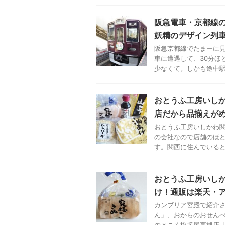
阪急電車・京都線
妖精のデザイン列
阪急京都線でたまーに
車に遭遇して、30分ほ
少なくて。しかも途中駅で
おとうふ工房いし
店だから品揃えが
おとうふ工房いしかわ
の会社なので店舗のほ
す。関西に住んでいるとな
おとうふ工房いし
け！通販は楽天・
カンブリア宮殿で紹介
ん」、おからのおせんべ
のところ松坂屋高槻店「と