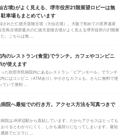
仙古墳)がよく見える、堺市役所21階展望ロビーは無
と駐車場もまとめています
登録された仁徳天皇陵古墳（大仙古墳）。大阪で初めての世界遺産
百舌鳥古墳群最大の仁徳天皇陵古墳がよく見える堺市役所の21階展
。こちらは無 ...
内のレストラン(食堂)でランチ。カフェやコンビニ
fiが使えます
なった吹田市民病院内にあるレストラン「ビアンモール」でランチ
内にはコンビニ（ATMあり）や小さなカフェも。さらに無料で使
ていて便利 ...
民病院へ最短での行き方。アクセス方法を写真つきで
病院はJR岸辺駅から直結しています。だからアクセスはとっても
におりるとわかりにくく、しかも遠回りになってしまいます。最短
路でビエラに ...