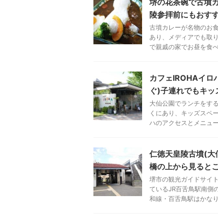
堺の花茶碗で古墳
陵参拝前にもおす
古墳カレーが名物のお食
あり、メディアでも取
で親戚の家でお昼を食べて
カフェIROHAイ
ぐ)子連れでもキッ
大仙公園でランチをする
くにあり、キッズスペー
ハのアクセスとメニューも
仁徳天皇陵古墳(大
橋の上から見ると
堺市の観光ガイドサイ
ているJR百舌鳥駅南側
和線・百舌鳥駅はかなりロ