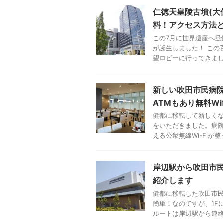
仁徳天皇陵古墳(大
料！アクセス方法
この7月に世界遺産へ
が誕生しました！ この
望ロビーに行ってきました
新しい吹田市民病院
ATMもあり無料Wi
健都に移転して新しく
をいただきました。病院
える公衆無線Wi-Fiが整っ
岸辺駅から吹田市
紹介します
健都に移転した吹田市民
簡単！なのですが、1F
ルートは岸辺駅から連絡通