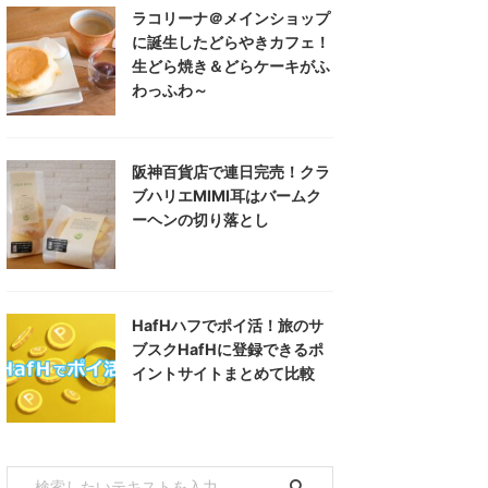
ラコリーナ＠メインショップ
に誕生したどらやきカフェ！
生どら焼き＆どらケーキがふ
わっふわ～
阪神百貨店で連日完売！クラ
ブハリエMIMI耳はバームク
ーヘンの切り落とし
HafHハフでポイ活！旅のサ
ブスクHafHに登録できるポ
イントサイトまとめて比較