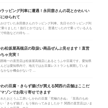
のラッピング列車に遭遇！永田萠さんの花とかわいい
車にゆられて
見かけていた永田萠さんのラッピング列車。先日そのラッピング列
ど乗りました！急行とかではなく、普通だったので乗っている人も
特急などの待ち ...
かわ松坂屋高槻店の取扱い商品ぜんぶ見せます！直営
めちゃ充実！
関西唯一の直営店は松坂屋高槻店にあるとうふや豆蔵です。愛知県
とんどは愛知県内で、地元ではお豆腐レストランも展開していま
かなか機会がないで ...
かわの豆腐・きらず揚げが買える関西の店舗はここだ
アマゾンでお取り寄せできます
されたおとうふ工房いしかわの豆腐「究極のきぬ」「至高のもめ
い「きらず揚げ」もう味わってみましたか？ 関西の直営店はいま
うふや豆蔵」のみ ...