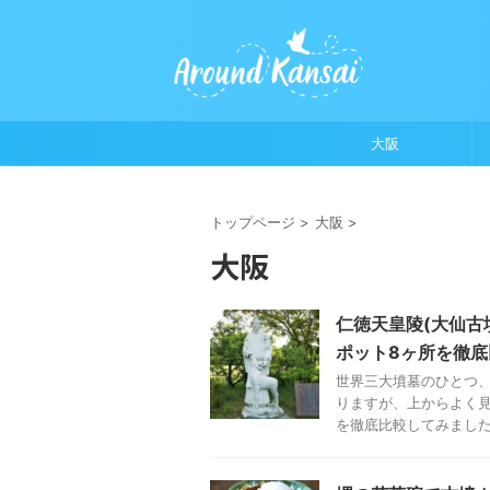
大阪
トップページ
>
大阪
>
大阪
仁徳天皇陵(大仙古
ポット8ヶ所を徹底
世界三大墳墓のひとつ
りますが、上からよく見
を徹底比較してみました。 5