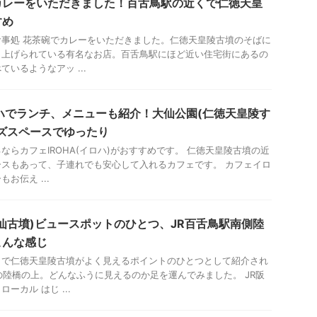
カレーをいただきました！百舌鳥駅の近くで仁徳天皇
すめ
事処 花茶碗でカレーをいただきました。仁徳天皇陵古墳のそばに
り上げられている有名なお店。百舌鳥駅にほど近い住宅街にあるの
いるようなアッ ...
ロハでランチ、メニューも紹介！大仙公園(仁徳天皇陵す
ズスペースでゆったり
ならカフェIROHA(イロハ)がおすすめです。 仁徳天皇陵古墳の近
スもあって、子連れでも安心して入れるカフェです。 カフェイロ
お伝え ...
仙古墳)ビュースポットのひとつ、JR百舌鳥駅南側陸
こんな感じ
トで仁徳天皇陵古墳がよく見えるポイントのひとつとして紹介され
の陸橋の上。どんなふうに見えるのか足を運んでみました。 JR阪
ーカル はじ ...