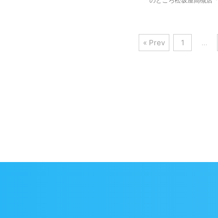
« Prev
1
…