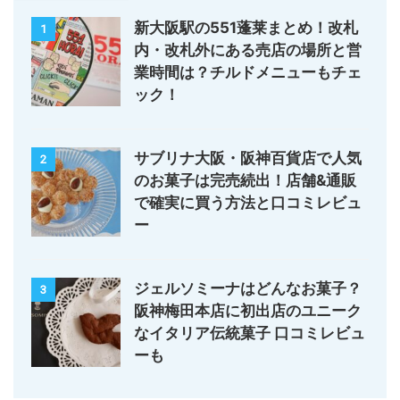
新大阪駅の551蓬莱まとめ！改札
1
内・改札外にある売店の場所と営
業時間は？チルドメニューもチェ
ック！
サブリナ大阪・阪神百貨店で人気
2
のお菓子は完売続出！店舗&通販
で確実に買う方法と口コミレビュ
ー
ジェルソミーナはどんなお菓子？
3
阪神梅田本店に初出店のユニーク
なイタリア伝統菓子 口コミレビュ
ーも