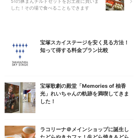
51の豚まんチルドセットをお土産に買いま
した！その場で食べることもできます
宝塚スカイステージを安く見る方法！
知って得する料金プラン比較
宝塚歌劇の殿堂「Memories of 柚香
光」れいちゃんの軌跡を満喫してきま
した！
ラコリーナ＠メインショップに誕生し
たどらやきカフェ！生どら焼き＆どら