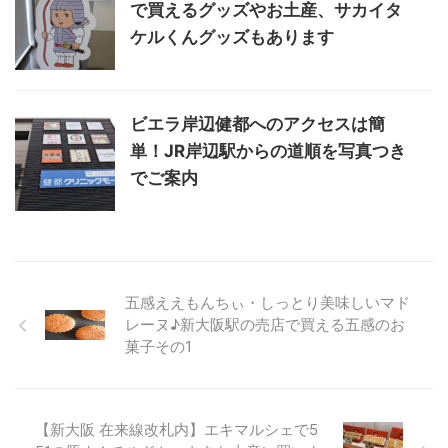
で買えるグッズやお土産、サカイタ
ケルくんグッズもあります
ビエラ岸辺健都へのアクセスは簡
単！JR岸辺駅からの道順を写真つき
でご案内
五感ええもんちぃ・しっとり美味しいマド
レーヌ♪新大阪駅の売店で買える五感のお
菓子その1
【新大阪 在来線改札内】エキマルシェで5