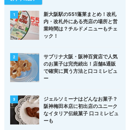
新大阪駅の551蓬莱まとめ！改札
1
内・改札外にある売店の場所と営
業時間は？チルドメニューもチェ
ック！
サブリナ大阪・阪神百貨店で人気
2
のお菓子は完売続出！店舗&通販
で確実に買う方法と口コミレビュ
ー
ジェルソミーナはどんなお菓子？
3
阪神梅田本店に初出店のユニーク
なイタリア伝統菓子 口コミレビュ
ーも